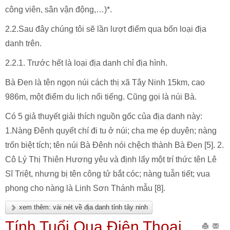
công viên, sân vận động,…)*.
2.2.Sau đây chúng tôi sẽ lần lượt điểm qua bốn loại địa
danh trên.
2.2.1. Trước hết là loại địa danh chỉ địa hình.
Bà Đen là tên ngọn núi cách thị xã Tây Ninh 15km, cao
986m, một điểm du lịch nổi tiếng. Cũng gọi là núi Bà.
Có 5 giả thuyết giải thích nguồn gốc của địa danh này:
1.Nàng Đênh quyết chí đi tu ở núi; cha mẹ ép duyên; nàng
trốn biệt tích; tên núi Bà Đênh nói chệch thành Bà Đen [5]. 2.
Cô Lý Thị Thiên Hương yêu và định lấy một trí thức tên Lê
Sĩ Triệt, nhưng bị tên công tử bắt cóc; nàng tuẫn tiết; vua
phong cho nàng là Linh Sơn Thánh mẫu [8].
xem thêm: vài nét về địa danh tỉnh tây ninh
Tính Tuổi Qua Điện Thoại