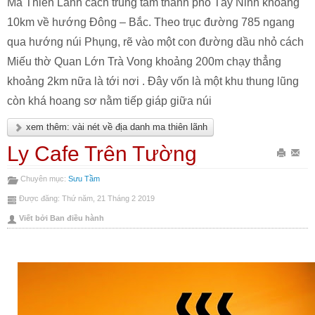
Ma Thiên Lãnh cách trung tâm thành phố Tây Ninh khoảng
10km về hướng Đông – Bắc. Theo trục đường 785 ngang
qua hướng núi Phụng, rẽ vào một con đường dầu nhỏ cách
Miếu thờ Quan Lớn Trà Vong khoảng 200m chạy thẳng
khoảng 2km nữa là tới nơi . Đây vốn là một khu thung lũng
còn khá hoang sơ nằm tiếp giáp giữa núi
xem thêm: vài nét về địa danh ma thiên lãnh
Ly Cafe Trên Tường
In
Gửi
Chuyên mục:
Sưu Tầm
bài
Emai
Được đăng: Thứ năm, 21 Tháng 2 2019
này
bài
Viết bởi Ban điều hành
này