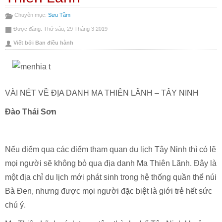
bài
Emai
Chuyên mục:
Sưu Tầm
này
bài
Được đăng: Thứ sáu, 29 Tháng 3 2019
này
Viết bởi Ban điều hành
VÀI NÉT VỀ ĐỊA DANH MA THIÊN LÃNH – TÂY NINH
Đào Thái Sơn
Nếu điểm qua các điểm tham quan du lịch Tây Ninh thì có lẽ
mọi người sẽ không bỏ qua địa danh Ma Thiên Lãnh. Đây là
một địa chỉ du lịch mới phát sinh trong hệ thống quần thể núi
Bà Đen, nhưng được mọi người đặc biệt là giới trẻ hết sức
chú ý.