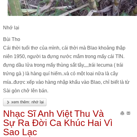
Nhớ lại
Bùi Tho
Cái thời tuổi thơ của mình, cái thời mà Blao khoảng thập
niên 1950, người ta đựng nước mắm trong mấy cái TĩN.
đựng dầu lửa trong mấy thùng sắt tây,,,,trái lecuma ( trái
trứng gà ) là hàng quí hiếm..và có một loại nữa là cây
mía..được xếp vào hàng nhập khẩu vào Blao, chỉ biết là từ
Sài gòn chở lên bán.
xem thêm: nhớ lại
Nhạc Sĩ Anh Việt Thu Và
In
Gửi
Sự Ra Đời Ca Khúc Hai Vì
bài
Emai
Sao Lạc
này
bài