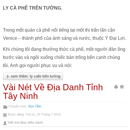
LY CÀ PHÊ TRÊN TƯỜNG.
Trong một quán cà phê nổi tiếng tại một thị trấn lân cận
Venice – thành phố của ánh sáng và nước, thuộc Ý Đại Lợi.
Khi chúng tôi đang thưởng thức cà phê, một người đàn ông
bước vào và ngồi xuống chiếc bàn trống bên cạnh chúng
tôi. Anh gọi người phục vụ và nói:
xem thêm: ly cafe trên tường
Vài Nét Về Địa Danh Tỉnh
In
Gửi
Tây Ninh
bài
Emai
Chuyên mục:
Sưu Tầm
này
bài
Được đăng: Thứ tư, 25 Tháng 7 2018
này
Viết bởi Ban điều hành