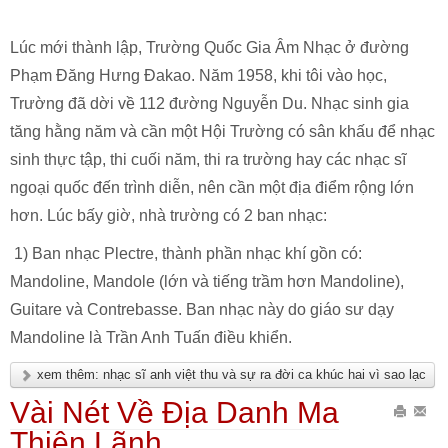
Lúc mới thành lập, Trường Quốc Gia Âm Nhạc ở đường
Phạm Đăng Hưng Đakao. Năm 1958, khi tôi vào học,
Trường đã dời về 112 đường Nguyễn Du. Nhạc sinh gia
tăng hằng năm và cần một Hội Trường có sân khấu để nhạc
sinh thực tập, thi cuối năm, thi ra trường hay các nhạc sĩ
ngoại quốc đến trình diễn, nên cần một địa điểm rộng lớn
hơn. Lúc bấy giờ, nhà trường có 2 ban nhạc:
1) Ban nhạc Plectre, thành phần nhạc khí gồn có:
Mandoline, Mandole (lớn và tiếng trầm hơn Mandoline),
Guitare và Contrebasse. Ban nhạc này do giáo sư dạy
Mandoline là Trần Anh Tuấn điều khiển.
xem thêm: nhạc sĩ anh việt thu và sự ra đời ca khúc hai vì sao lạc
Vài Nét Về Địa Danh Ma
In
Gửi
Thiên Lãnh