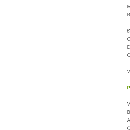
M
B
Đ
C
Đ
C
V
V
B
A
Q