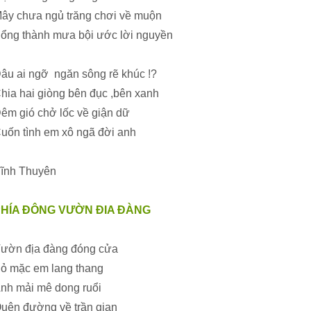
ây chưa ngủ trăng chơi về muộn
ổng thành mưa bội ước lời nguyền
âu ai ngỡ ngăn sông rẽ khúc !?
hia hai giòng bên đục ,bên xanh
êm gió chở lốc về giận dữ
uốn tình em xô ngã đời anh
ĩnh Thuyên
PHÍA ĐÔNG VƯỜN ĐIA ĐÀNG
ườn địa đàng đóng cửa
ỏ mặc em lang thang
nh mải mê dong ruổi
uên đường về trần gian