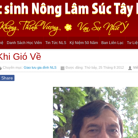
hệ
Danh Sách Học Viên
Tin Tức NLS
Kỷ Niệm 50 Năm
Ban Liên Lạc
Tư Li
Khi Gió Về
Chuyên mục:
Giao lưu gia đình NLS
Được đăng: Thứ bảy, 25 Tháng 8 2012
Viế
f
Share