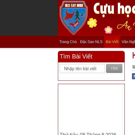
Trang Chủ
Đặc San NLS
Bài Viết
Văn Ng
Tìm Bài Viết
TÌM
Thứ bảy, 08 Tháng 8 2026