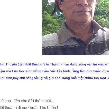
ĩnh Thuyên ( tên thật Dương Văn Thạnh ) hiện đang sống và làm việc ở 
iệm với Cựu học sinh Nông Lâm Súc Tây Ninh.Từng làm thơ trước 75,sa
ưu sinh,nay anh sáng tác lại và gửi cho Trang Nhà một chùm thơ mới .
ió chợt đến cho đời thêm mát...
ột thoáng đi ngơ ngác Thu buồn !