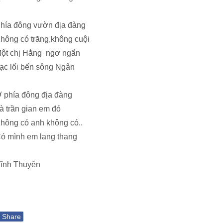
hía đông vườn địa đàng
hông có trăng,không cuội
ột chị Hằng ngơ ngẩn
ạc lối bến sông Ngân
 phía đông địa đàng
à trần gian em đó
hông có anh không có..
ó mình em lang thang
ĩnh Thuyên
f
Share