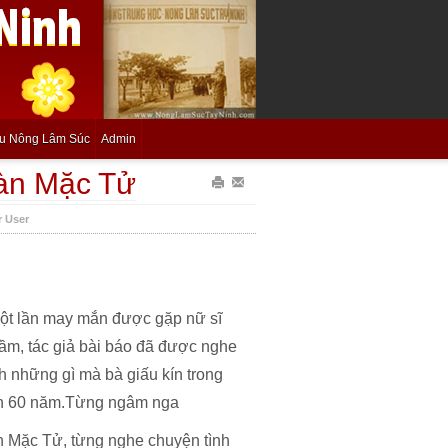
ệu Nông Lâm Súc
Admin
àn Mặc Tử
In
Gửi
r User
bài
Email
này
bài
này
ột lần may mắn được gặp nữ sĩ
m, tác giả bài báo đã được nghe
h những gì mà bà giấu kín trong
n 60 năm.Từng ngâm nga
 Mặc Tử, từng nghe chuyện tình