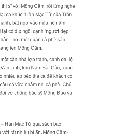
 thi sĩ với Mộng Cầm, rồi từng nghe
 lại ca khúc “Hàn Mặc Tử”của Trần
hanh, bất ngờ vào mùa hè năm
i lại có dịp ngồi cạnh “người đẹp
 nhân”, nơi một quán cà phê sân
mang tên Mộng Cầm.
một căn nhà lợp tranh, cạnh đại lộ
Văn Linh, khu Nam Sài Gòn, xung
ó nhiều ao bèo thả cá để khách có
 câu cá vừa nhâm nhi cà phê. Chủ
 đôi vợ chồng bác sỹ Mộng Đào và
m – Hàn Mạc Tử qua sách báo.
 với rất nhiều bí ẩn. Mộng Cầm-