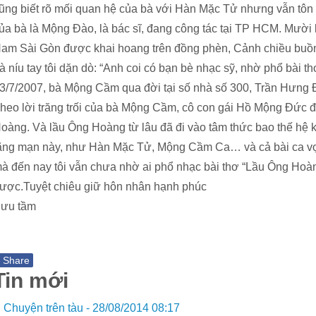
ũng biết rõ mối quan hệ của bà với Hàn Mặc Tử nhưng vẫn tôn 
ủa bà là Mộng Đào, là bác sĩ, đang công tác tại TP HCM. Mườ
am Sài Gòn được khai hoang trên đồng phèn, Cảnh chiều buồn v
à níu tay tôi dặn dò: “Anh coi có bạn bè nhạc sỹ, nhờ phổ bài th
3/7/2007, bà Mộng Cầm qua đời tại số nhà số 300, Trần Hưng 
heo lời trăng trối của bà Mộng Cầm, cô con gái Hồ Mộng Đức đã
oàng. Và lầu Ông Hoàng từ lâu đã đi vào tâm thức bao thế hệ k
ãng mạn này, như Hàn Mặc Tử, Mộng Cầm Ca… và cả bài ca
à đến nay tôi vẫn chưa nhờ ai phổ nhạc bài thơ “Lầu Ông Hoà
ược.Tuyệt chiêu giữ hôn nhân hạnh phúc
ưu tầm
f
Share
Tin mới
Chuyện trên tàu -
28/08/2014 08:17