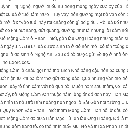
uỳnh Thị Nghệ, người thiếu nữ trong mộng ngày xưa ấy của Hàn
ột cụ bà ở tuổi tám mươi. Tuy vậy, trên gương mặt bà vẫn còn 
à mở lời: “Vào tuổi này rồi chẳng còn gì để giấu”. Rồi bà kể n
hở có khi hụt hẫng, đứt quãng, dường như là những lời sám hối,
uê Mộng Cầm ở Phan Thiết, gần lầu Ông Hoàng nhưng thân sinh
à ngày 17/7/1917, bà được sinh ra ở đó nên mới có tên “cúng c
ghệ là do sinh ở Nghệ An. Sau đó bà được gửi về trọ ở nhà ôn
line Exercices.
ộng Cầm là cháu gọi nhà thơ Bích Khê bằng cậu nên bà cũng
uất hiện từ khi bà làm thơ gửi đăng báo. Qua những vần thơ t
uen, bày tỏ tình cảm với bà qua bài Muôn năm sầu thảm, với
hơ ấy, bà Mộng Cầm vẫn thuộc nằm lòng từ đó đến nay. Hàn Mặc
à nhìn ra bầu trời tím hoàng hôn ngoại ô Sài Gòn hồi tưởng…
ừ Quy Nhơn vào Phan Thiết thăm Mộng Cầm. Hàn hỏi ở đâu có 
iết. Mộng Cầm đã đưa Hàn Mặc Tử lên lầu Ông Hoàng. Đó là mộ
hững đêm trăng tỏ, có thể nhìn thấy Mũi Né và thị xã Phan Thiế