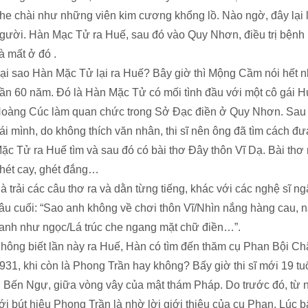
he chài như những viên kim cương khổng lồ. Nào ngờ, đây lại l
gười. Hàn Mạc Tử ra Huế, sau đó vào Quy Nhơn, điều trị bện
à mất ở đó .
ại sao Hàn Mặc Tử lại ra Huế? Bây giờ thì Mộng Cầm nói hết nh
ần 60 năm. Đó là Hàn Mặc Tử có mối tình đầu với một cô gái H
oàng Cúc làm quan chức trong Sở Đạc điền ở Quy Nhơn. Sau k
ái mình, do không thích văn nhân, thi sĩ nên ông đã tìm cách 
ặc Tử ra Huế tìm và sau đó có bài thơ Đây thôn Vĩ Dạ. Bài th
hét cay, ghét đắng…
à trải các câu thơ ra và dằn từng tiếng, khác với các nghệ sĩ 
âu cuối: “Sao anh không về chơi thôn Vĩ/Nhìn nắng hàng cau,
anh như ngọc/Lá trúc che ngang mặt chữ điền…”.
hông biết lần này ra Huế, Hàn có tìm đến thăm cụ Phan Bội Ch
931, khi còn là Phong Trần hay không? Bấy giờ thi sĩ mới 19 t
 Bến Ngự, giữa vòng vây của mật thám Pháp. Do trước đó, từ 
ới bút hiệu Phong Trần là nhờ lời giới thiệu của cụ Phan. Lúc b