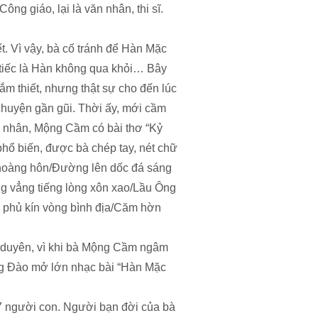
ng giáo, lại là văn nhân, thi sĩ.
t. Vì vậy, bà cố tránh để Hàn Mặc
 tiếc là Hàn không qua khỏi… Bây
ắm thiết, nhưng thật sự cho đến lúc
uyện gần gũi. Thời ấy, mới cầm
cố nhân, Mộng Cầm có bài thơ “Kỷ
hổ biến, được bà chép tay, nét chữ
c hoàng hôn/Đường lên dốc đá sáng
 vẳng tiếng lòng xôn xao/Lầu Ông
 phủ kín vòng bình địa/Căm hờn
o duyên, vì khi bà Mộng Cầm ngâm
ộng Đào mở lớn nhạc bài “Hàn Mặc
7 người con. Người bạn đời của bà