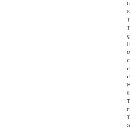
b
N
T
T
g
H
t
n
đ
d
H
t
T
n
T
S