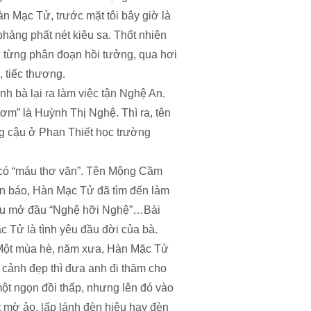
 Mạc Tử, trước mặt tôi bây giờ là
phảng phất nét kiêu sa. Thốt nhiên
hư từng phân đoạn hồi tưởng, qua hơi
 tiếc thương.
 bà lại ra làm việc tận Nghệ An.
ơm” là Huỳnh Thị Nghệ. Thì ra, tên
g cậu ở Phan Thiết học trường
 có “máu thơ văn”. Tên Mộng Cầm
rên báo, Hàn Mạc Tử đã tìm đến làm
 câu mở đầu “Nghệ hỡi Nghệ”…Bài
 Tử là tình yêu đầu đời của bà.
 Một mùa hè, năm xưa, Hàn Mặc Tử
cảnh đẹp thì đưa anh đi thăm cho
t ngọn đồi thấp, nhưng lên đó vào
t mờ ảo, lấp lánh đèn hiệu hay đèn