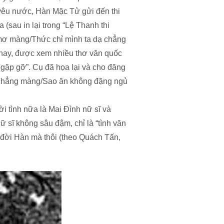
yêu nước, Hàn Mặc Tử gửi đến thi
(sau in lại trong “Lệ Thanh thi
 mơ màng/Thức chỉ mình ta dạ chẳng
nay, được xem nhiều thơ văn quốc
ặp gỡ”. Cụ đã họa lại và cho đăng
í chẳng màng/Sao ăn không đặng ngủ
 tình nữa là Mai Đình nữ sĩ và
ữ sĩ không sâu đậm, chỉ là “tình văn
đời Hàn mà thôi (theo Quách Tấn,