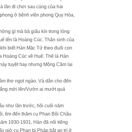
à lần đi chơi sau cùng của hai
h phong ở bệnh viện phong Quy Hòa,
ững gì mà bà giấu kín trong lòng
uế tên là Hoàng Cúc. Thân sinh của
hi biết Hàn Mặc Tử theo đuổi con
đưa Hoàng Cúc về Huế. Thế là Hàn
ơ này tuyệt hay nhưng Mộng Cầm lại
ngâm thơ ngọt ngào. Và dằn cho đến
 nắng mới lên/Vườn ai mướt quá
âu như lần trước, hồi cuối năm
uổi, tìm đến thăm cụ Phan Bội Châu
năm 1930-1931, Hàn đã nổi tiếng
ấy giờ cụ Phan bị Pháp bắt an trí ở