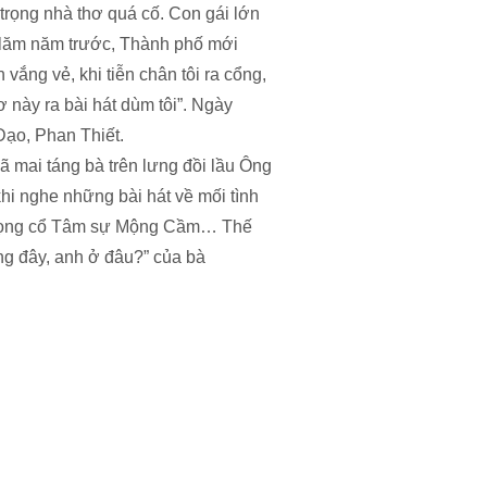
trọng nhà thơ quá cố. Con gái lớn
i lăm năm trước, Thành phố mới
ắng vẻ, khi tiễn chân tôi ra cổng,
ơ này ra bài hát dùm tôi”. Ngày
Đạo, Phan Thiết.
 mai táng bà trên lưng đồi lầu Ông
hi nghe những bài hát về mối tình
 vọng cổ Tâm sự Mộng Cầm… Thế
ng đây, anh ở đâu?” của bà