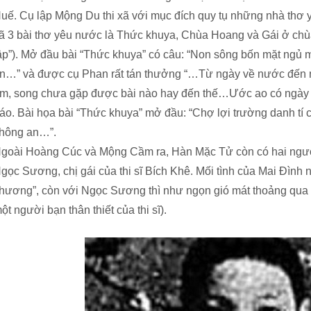
uế. Cụ lập Mộng Du thi xã với mục đích quy tụ những nhà thơ 
ã 3 bài thơ yêu nước là Thức khuya, Chùa Hoang và Gái ở chùa 
ập”). Mở đầu bài “Thức khuya” có câu: “Non sông bốn mặt ngủ
n…” và được cụ Phan rất tán thưởng “…Từ ngày về nước đến 
m, song chưa gặp được bài nào hay đến thế…Ước ao có ngày g
áo. Bài họa bài “Thức khuya” mở đầu: “Chợ lợi trường danh t
hông an…”.
goài Hoàng Cúc và Mộng Cầm ra, Hàn Mặc Tử còn có hai người
gọc Sương, chị gái của thi sĩ Bích Khê. Mối tình của Mai Đình n
hương”, còn với Ngọc Sương thì như ngọn gió mát thoảng qua 
ột người bạn thân thiết của thi sĩ).