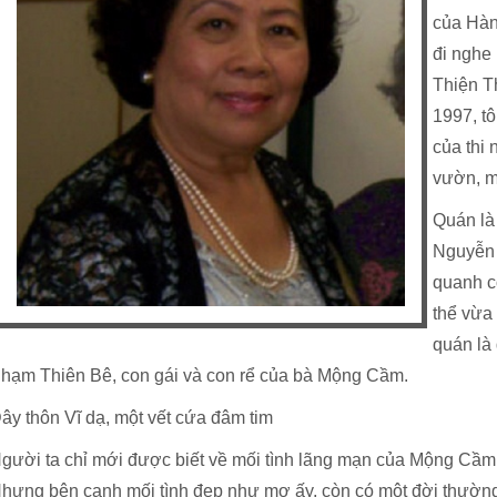
của Hàn
đi nghe
Thiện T
1997, tô
của thi
vườn, 
Quán là 
Nguyễn 
quanh c
thể vừa
quán là
hạm Thiên Bê, con gái và con rể của bà Mộng Cầm.
ây thôn Vĩ dạ, một vết cứa đâm tim
gười ta chỉ mới được biết về mối tình lãng mạn của Mộng Cầ
hưng bên cạnh mối tình đẹp như mơ ấy, còn có một đời thường