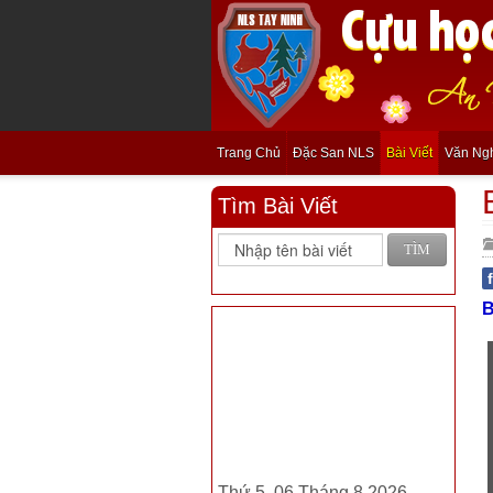
Trang Chủ
Đặc San NLS
Bài Viết
Văn Ng
Tìm Bài Viết
TÌM
B
Thứ 5, 06 Tháng 8 2026