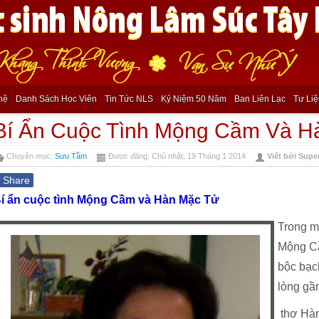
hệ
Danh Sách Học Viên
Tin Tức NLS
Kỷ Niệm 50 Năm
Ban Liên Lạc
Tư Li
Bí Ẩn Cuộc Tình Mộng Cầm Và H
Chuyên mục:
Sưu Tầm
Được đăng: Chủ nhật, 19 Tháng 1 2014
Viết bởi Supe
f
Share
í ẩn cuộc tình Mộng Cầm và Hàn Mặc Tử
Trong m
Mộng Cầ
bộc bạc
lòng gầ
thơ Hàn