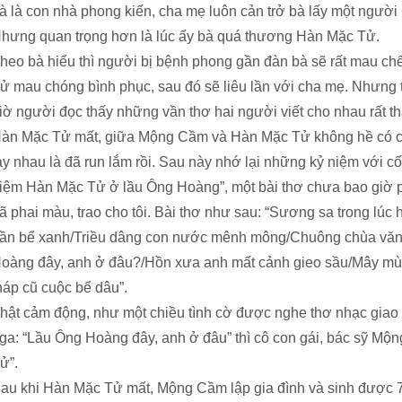
à là con nhà phong kiến, cha mẹ luôn cản trở bà lấy một người Cô
hưng quan trọng hơn là lúc ấy bà quá thương Hàn Mặc Tử.
heo bà hiểu thì người bị bệnh phong gần đàn bà sẽ rất mau chế
ử mau chóng bình phục, sau đó sẽ liêu lần với cha mẹ. Nhưng
iờ người đọc thấy những vần thơ hai người viết cho nhau rất th
àn Mặc Tử mất, giữa Mộng Cầm và Hàn Mặc Tử không hề có ch
ay nhau là đã run lắm rồi. Sau này nhớ lại những kỷ niệm với 
iệm Hàn Mặc Tử ở lầu Ông Hoàng”, một bài thơ chưa bao giờ p
ã phai màu, trao cho tôi. Bài thơ như sau: “Sương sa trong lú
ần bể xanh/Triều dâng con nước mênh mông/Chuông chùa văng
oàng đây, anh ở đâu?/Hồn xưa anh mất cảnh gieo sầu/Mây mù
háp cũ cuộc bể dâu”.
hật cảm động, như một chiều tình cờ được nghe thơ nhạc gia
ga: “Lầu Ông Hoàng đây, anh ở đâu” thì cô con gái, bác sỹ M
ử”.
au khi Hàn Mặc Tử mất, Mộng Cầm lập gia đình và sinh được 