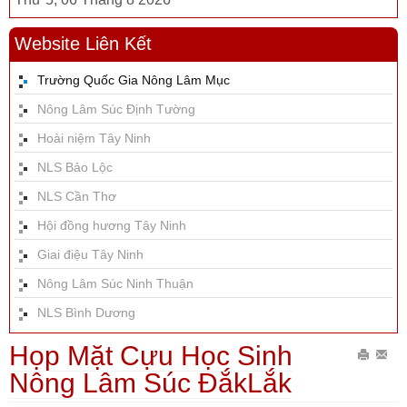
Website Liên Kết
Trường Quốc Gia Nông Lâm Mục
Nông Lâm Súc Định Tường
Hoài niệm Tây Ninh
NLS Bảo Lộc
NLS Cần Thơ
Hội đồng hương Tây Ninh
Giai điệu Tây Ninh
Nông Lâm Súc Ninh Thuận
NLS Bình Dương
Họp Mặt Cựu Học Sinh
In
Gửi
Nông Lâm Súc ĐắkLắk
bài
Emai