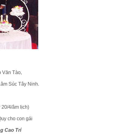
p Văn Tào,
Lâm Súc Tây Ninh.
20/4/âm lịch)
Quy cho con gái
g Cao Trí