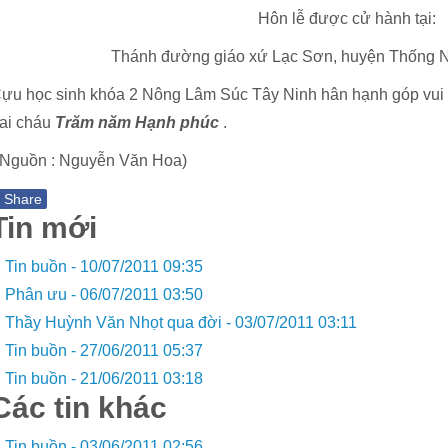
Hôn lễ được cử hành tại:
Thánh đường giáo xứ Lạc Sơn, huyện Thống Nh
ựu học sinh khóa 2 Nông Lâm Súc Tây Ninh hân hạnh góp vui 
ai cháu
Trăm năm Hạnh phúc
.
 Nguồn : Nguyễn Văn Hoa)
f
Share
Tin mới
Tin buồn -
10/07/2011 09:35
Phân ưu -
06/07/2011 03:50
Thầy Huỳnh Văn Nhọt qua đời -
03/07/2011 03:11
Tin buồn -
27/06/2011 05:37
Tin buồn -
21/06/2011 03:18
Các tin khác
Tin buồn -
03/06/2011 02:56