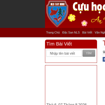
Trang Chủ
Đặc San NLS
Bài Viết
Văn Ng
Tìm Bài Viết
TÌM
Thứ 6, 07 Tháng 8 2026