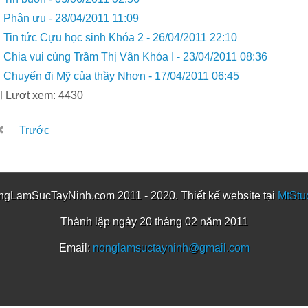
Phân ưu -
28/04/2011 11:09
Tin tức Cựu học sinh Khóa 2 -
26/04/2011 22:10
Chia vui cùng Trầm Thị Vân Khóa I -
23/04/2011 08:36
Chuyến đi Mỹ của thầy Nhơn -
17/04/2011 06:45
Lượt xem: 4430
Trước
gLamSucTayNinh.com 2011 - 2020. Thiết kế website tại
MtStu
Thành lập ngày 20 tháng 02 năm 2011
Email:
nonglamsuctayninh@gmail.com