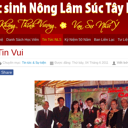
hệ
Danh Sách Học Viên
Tin Tức NLS
Kỷ Niệm 50 Năm
Ban Liên Lạc
Tư Li
Tin Vui
Chuyên mục:
Tin tức & Sự kiện
Được đăng: Thứ bảy, 04 Tháng 6 2011
Viết bở
f
Share