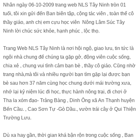
Nhân ngày 06-10-2009 trang web NLS Tây Ninh tròn 01
tuổi, tôi xin gửi đến Ban biên tập, cộng tác viên , toàn thể cô
thầy giáo, anh chị em cựu học viên Nông Lâm Súc Tây
Ninh lời chúc sức khỏe, hạnh phúc , lộc thọ.
Trang Web NLS Tây Ninh là nơi hội ngộ, giao lưu, tin tức là
ngôi nhà chung để chúng ta gặp gở, động viên cuộc sống,
chia xẻ , chung vui tình cảm bạn bè , thầy cô giáo. Cũng nhờ
trang nhà,mà tôi và nhiều người bạn tìm gặp lại được bạn
bè sau hơn 37 năm cùng học chung dưới mái trường xưa,
nhớ lại kỷ niệm lúc đi học, thực hành nông trại, đi chơi ở
Tha la xóm đạo- Trảng Bàng , Dinh Ông xã An Thạnh huyện
Bến Cầu. , Cao Sơn Tự -Gò Dầu., vườn trái cây ở Qui Thiện
Trường Lưu.
Dù xa hay gần, thời gian khá bận rộn trong cuộc sống , Ban