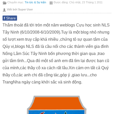
Chuyên mục:
Tin tức & Sự kiện
Được đăng: Chủ nhật, 23 Tháng 1 2011
này
bài
Viết bởi Super User
này
f
Share
Thắm thoát đã tới tròn một năm weblogs Cựu học sinh NLS
Tây Ninh (6/10/2008-6/10/2009).Tuy là một blog nhỏ nhưng
số lượt xem truy cập khá nhiều ,chứng tỏ sự quan tâm của
Qúy vị,blogs NLS đã là cầu nối cho các thành viên gia đình
Nông Lâm Súc Tây Ninh bốn phương thời gian qua ,trao
gửi tâm tình...Qua đó một số anh em đã tìm lại được bạn cũ
của mình,các thầy cô xa cách rất lâu.Xin cám ơn tất cả Quý
thầy cô,các anh chị đã cộng tác,góp ý ,giao lưu...cho
TrangNha ngày càng khởi sắc và sinh động.