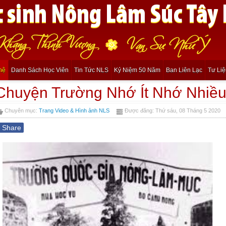
hệ
Danh Sách Học Viên
Tin Tức NLS
Kỷ Niệm 50 Năm
Ban Liên Lạc
Tư Li
Chuyện Trường Nhớ Ít Nhớ Nhiề
Chuyên mục:
Trang Video & Hình ảnh NLS
Được đăng: Thứ sáu, 08 Tháng 5 2020
f
Share