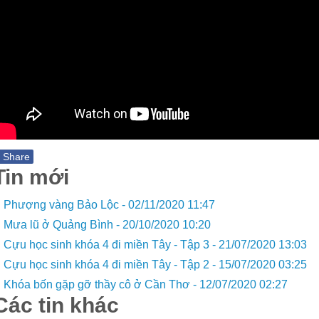
f
Share
Tin mới
Phượng vàng Bảo Lộc -
02/11/2020 11:47
Mưa lũ ở Quảng Bình -
20/10/2020 10:20
Cựu học sinh khóa 4 đi miền Tây - Tập 3 -
21/07/2020 13:03
Cựu học sinh khóa 4 đi miền Tây - Tập 2 -
15/07/2020 03:25
Khóa bốn gặp gỡ thầy cô ở Cần Thơ -
12/07/2020 02:27
Các tin khác