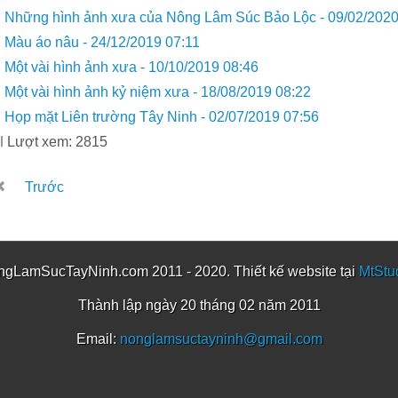
Những hình ảnh xưa của Nông Lâm Súc Bảo Lộc -
09/02/2020
Màu áo nâu -
24/12/2019 07:11
Một vài hình ảnh xưa -
10/10/2019 08:46
Một vài hình ảnh kỷ niệm xưa -
18/08/2019 08:22
Họp mặt Liên trường Tây Ninh -
02/07/2019 07:56
Lượt xem: 2815
Trước
gLamSucTayNinh.com 2011 - 2020. Thiết kế website tại
MtStu
Thành lập ngày 20 tháng 02 năm 2011
Email:
nonglamsuctayninh@gmail.com