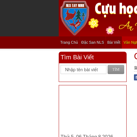
Trang Chủ
Đặc San NLS
Bài Viết
Văn Ng
Tìm Bài Viết
TÌM
Thứ 5, 06 Tháng 8 2026