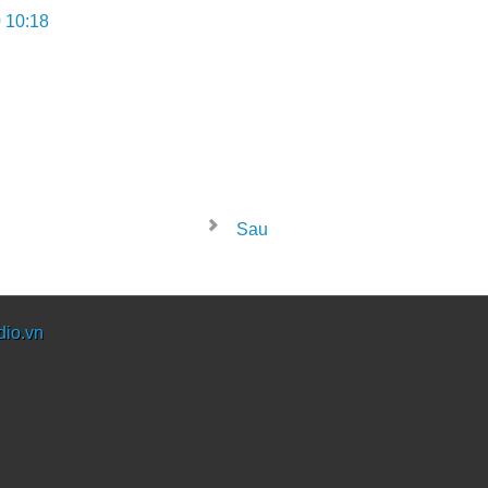
 10:18
Sau
dio.vn