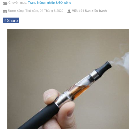
Chuyên mục:
Trang Nông nghiệp & Đời sống
này
bài
Được đăng: Thứ năm, 04 Tháng 6 2020
Viết bởi Ban điều hành
này
f
Share