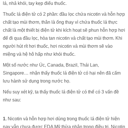
lá, nhả khói, tay kẹp điếu thuốc.
Thuốc lá điện tử có 2 phần: đầu lọc chứa nicotin và hỗn hợp
chất tạo mùi thơm, thân là ống thay vì chứa thuốc lá thực
chất là một thiết bị điện tử khi kích hoạt sẽ phun hỗn hợp hơi
để đi qua đầu lọc, hòa tan nicotin và chất tạo mùi thơm. Khi
người hút rít hơi thuốc, hơi nicotin và mùi thơm sẽ vào
miệng và hệ hô hấp như khói thuốc.
Một số nước như Úc, Canada, Brazil, Thái Lan,
Singapore… nhận thấy thuốc lá điện tử có hại nên đã cấm
lưu hành sử dụng trong nước họ.
Nếu suy xét kỹ, ta thấy thuốc lá điện tử có thể có 3 vấn đề
như sau:
1.
Nicotin và hỗn hợp hơi dùng trong thuốc lá điện tử hiện
nay vẫn chưa được FDA Mỹ thừa nhận trong điều trị. Nicotin