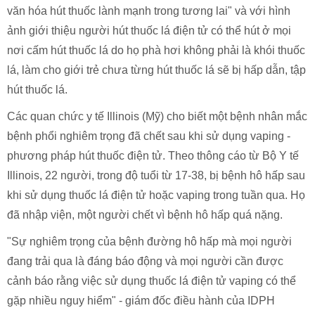
văn hóa hút thuốc lành mạnh trong tương lai" và với hình
ảnh giới thiệu người hút thuốc lá điện tử có thể hút ở mọi
nơi cấm hút thuốc lá do họ phà hơi không phải là khói thuốc
lá, làm cho giới trẻ chưa từng hút thuốc lá sẽ bị hấp dẫn, tập
hút thuốc lá.
Các quan chức y tế Illinois (Mỹ) cho biết một bệnh nhân mắc
bệnh phổi nghiêm trọng đã chết sau khi sử dụng vaping -
phương pháp hút thuốc điện tử. Theo thông cáo từ Bộ Y tế
Illinois, 22 người, trong độ tuổi từ 17-38, bị bệnh hô hấp sau
khi sử dụng thuốc lá điện tử hoặc vaping trong tuần qua. Họ
đã nhập viện, một người chết vì bệnh hô hấp quá nặng.
"Sự nghiêm trọng của bệnh đường hô hấp mà mọi người
đang trải qua là đáng báo động và mọi người cần được
cảnh báo rằng việc sử dụng thuốc lá điện tử vaping có thể
gặp nhiều nguy hiểm" - giám đốc điều hành của IDPH