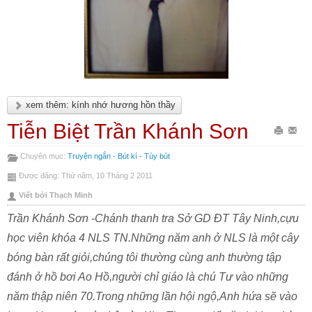
xem thêm: kính nhớ hương hồn thầy
Tiễn Biệt Trần Khánh Sơn
In
Gửi
Chuyên mục:
Truyện ngắn - Bút kí - Tùy bút
bài
Emai
Được đăng: Thứ năm, 10 Tháng 2 2011
này
bài
Viết bởi Thạch Minh
này
Trần Khánh Sơn -Chánh thanh tra Sở GD ĐT Tây Ninh,cựu
học viên khóa 4 NLS TN.Những năm anh ở NLS là một cây
bóng bàn rất giỏi,chúng tôi thường cùng anh thường tập
đánh ở hồ bơi Ao Hồ,người chỉ giáo là chú Tư vào những
năm thập niên 70.Trong những lần hội ngộ,Anh hứa sẽ vào