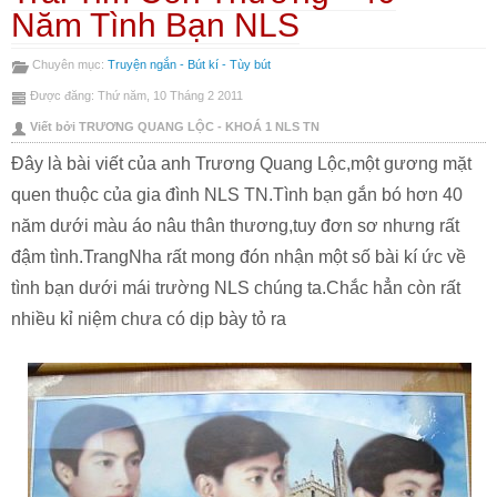
In
Gửi
Năm Tình Bạn NLS
bài
Emai
Chuyên mục:
Truyện ngắn - Bút kí - Tùy bút
này
bài
Được đăng: Thứ năm, 10 Tháng 2 2011
này
Viết bởi TRƯƠNG QUANG LỘC - KHOÁ 1 NLS TN
Đây là bài viết của anh Trương Quang Lộc,một gương mặt
quen thuộc của gia đình NLS TN.Tình bạn gắn bó hơn 40
năm dưới màu áo nâu thân thương,tuy đơn sơ nhưng rất
đậm tình.TrangNha rất mong đón nhận một số bài kí ức về
tình bạn dưới mái trường NLS chúng ta.Chắc hẳn còn rất
nhiều kỉ niệm chưa có dịp bày tỏ ra