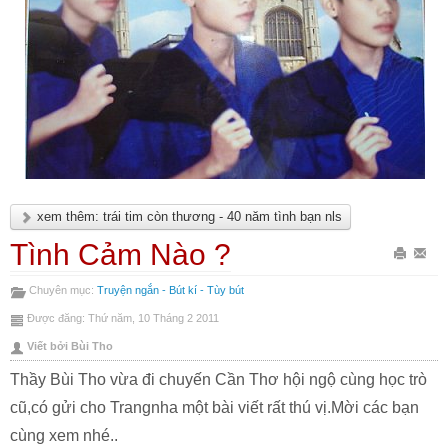
xem thêm: trái tim còn thương - 40 năm tình bạn nls
Tình Cảm Nào ?
In
Gửi
Chuyên mục:
Truyện ngắn - Bút kí - Tùy bút
bài
Emai
Được đăng: Thứ năm, 10 Tháng 2 2011
này
bài
Viết bởi Bùi Tho
này
Thầy Bùi Tho vừa đi chuyến Cần Thơ hội ngộ cùng học trò
cũ,có gửi cho Trangnha một bài viết rất thú vị.Mời các bạn
cùng xem nhé..