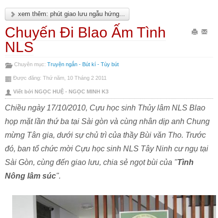
xem thêm: phút giao lưu ngẫu hứng...
Chuyến Đi Blao Ấm Tình
In
Gửi
NLS
bài
Emai
Chuyên mục:
Truyện ngắn - Bút kí - Tùy bút
này
bài
Được đăng: Thứ năm, 10 Tháng 2 2011
này
Viết bởi NGỌC HUỆ - NGỌC MINH K3
Chiều ngày 17/10/2010, Cựu học sinh Thủy lâm NLS Blao
họp mặt lần thứ ba tại Sài gòn và cùng nhân dịp anh Chung
mừng Tân gia, dưới sự chủ trì của thầy Bùi văn Tho. Trước
đó, ban tổ chức mời Cựu học sinh NLS Tây Ninh cư ngụ tại
Sài Gòn, cùng đến giao lưu, chia sẻ ngọt bùi của "
Tình
Nông lâm súc
".