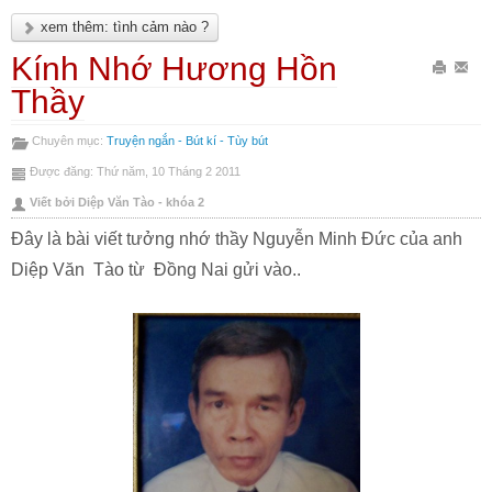
xem thêm: tình cảm nào ?
Kính Nhớ Hương Hồn
In
Gửi
Thầy
bài
Emai
Chuyên mục:
Truyện ngắn - Bút kí - Tùy bút
này
bài
Được đăng: Thứ năm, 10 Tháng 2 2011
này
Viết bởi Diệp Văn Tào - khóa 2
Đây là bài viết tưởng nhớ thầy Nguyễn Minh Đức của anh
Diệp Văn Tào từ Đồng Nai gửi vào..