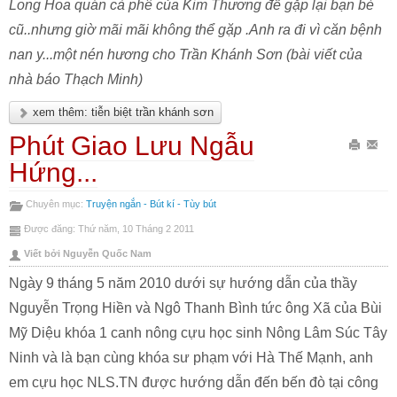
Long Hoa quán cà phê của Kim Thương để gặp lại bạn bè
cũ..nhưng giờ mãi mãi không thể gặp .Anh ra đi vì căn bệnh
nan y...một nén hương cho Trần Khánh Sơn (bài viết của
nhà báo Thạch Minh)
xem thêm: tiễn biệt trần khánh sơn
Phút Giao Lưu Ngẫu
In
Gửi
Hứng...
bài
Emai
Chuyên mục:
Truyện ngắn - Bút kí - Tùy bút
này
bài
Được đăng: Thứ năm, 10 Tháng 2 2011
này
Viết bởi Nguyễn Quốc Nam
Ngày 9 tháng 5 năm 2010 dưới sự hướng dẫn của thầy
Nguyễn Trọng Hiền và Ngô Thanh Bình tức ông Xã của Bùi
Mỹ Diệu khóa 1 canh nông cựu học sinh Nông Lâm Súc Tây
Ninh và là bạn cùng khóa sư phạm với Hà Thế Mạnh, anh
em cựu học NLS.TN được hướng dẫn đến bến đò tại công