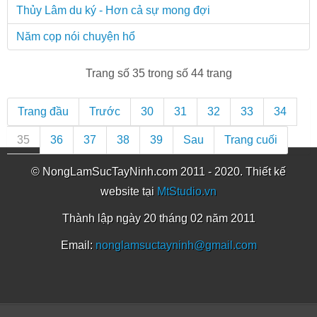
Thủy Lâm du ký - Hơn cả sự mong đợi
Năm cọp nói chuyện hổ
Trang số 35 trong số 44 trang
Trang đầu
Trước
30
31
32
33
34
35
36
37
38
39
Sau
Trang cuối
© NongLamSucTayNinh.com 2011 - 2020. Thiết kế
website tại
MtStudio.vn
Thành lập ngày 20 tháng 02 năm 2011
Email:
nonglamsuctayninh@gmail.com