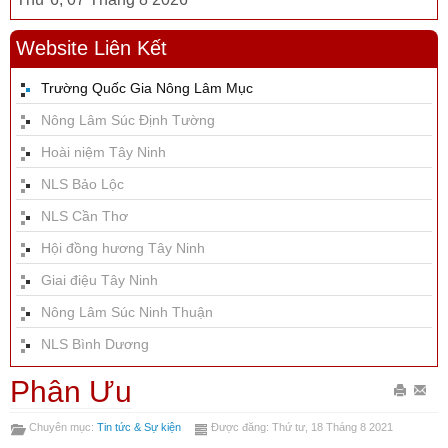
Website Liên Kết
Trường Quốc Gia Nông Lâm Mục
Nông Lâm Súc Định Tường
Hoài niệm Tây Ninh
NLS Bảo Lộc
NLS Cần Thơ
Hội đồng hương Tây Ninh
Giai điệu Tây Ninh
Nông Lâm Súc Ninh Thuận
NLS Bình Dương
Phân Ưu
In
Gửi
Chuyên mục:
Tin tức & Sự kiện
Được đăng: Thứ tư, 18 Tháng 8 2021
bài
Emai