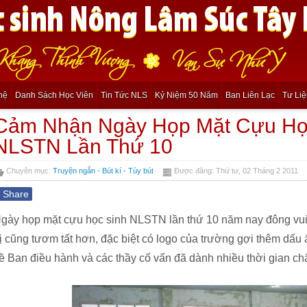
hệ
Danh Sách Học Viên
Tin Tức NLS
Kỷ Niệm 50 Năm
Ban Liên Lạc
Tư Li
Cảm Nhận Ngày Họp Mặt Cựu Họ
NLSTN Lần Thứ 10
Chuyên mục:
Truyện ngắn - Bút kí - Tùy bút
Được đăng: Thứ tư, 02 Tháng 2 2011
f
Share
gày họp mặt cựu học sinh NLSTN lần thứ 10 năm nay đông vui
ị cũng tươm tất hơn, đặc biệt có logo của trường gợi thêm dấu
ề Ban điều hành và các thầy cố vấn đã dành nhiều thời gian ch