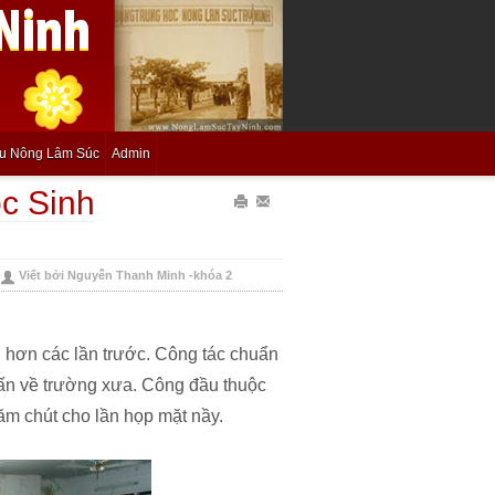
ệu Nông Lâm Súc
Admin
c Sinh
In
Gửi
bài
Email
Viết bởi Nguyễn Thanh Minh -khóa 2
này
bài
này
 hơn các lần trước. Công tác chuẩn
 ấn về trường xưa. Công đầu thuộc
ăm chút cho lần họp mặt nầy.