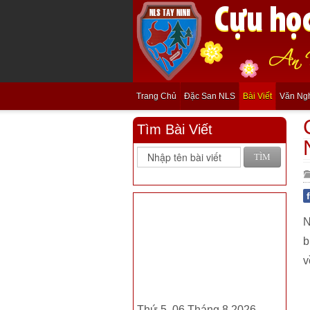
Trang Chủ
Đặc San NLS
Bài Viết
Văn Ng
Tìm Bài Viết
TÌM
N
b
v
Thứ 5, 06 Tháng 8 2026