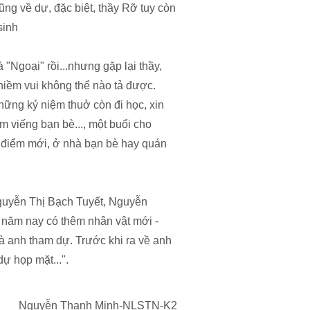
ũng về dự, đặc biệt, thầy Rỡ tuy còn
sinh
 "Ngoại" rồi...nhưng gặp lại thầy,
niềm vui không thể nào tả được.
hững kỷ niệm thuở còn đi học, xin
ăm viếng bạn bè..., một buổi cho
 điểm mới, ở nhà bạn bè hay quán
guyễn Thị Bạch Tuyết, Nguyễn
 năm nay có thêm nhân vật mới -
à anh tham dự. Trước khi ra về anh
dự họp mặt...".
Nguyễn Thanh Minh-NLSTN-K2