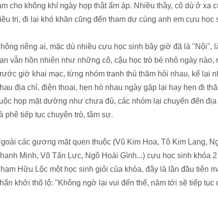
àm cho không khí ngày họp thật ấm áp. Nhiều thầy, cô dù ở xa c
iều trị, đi lại khó khăn cũng đến tham dự cùng anh em cựu học 
hông riêng ai, mặc dù nhiều cựu học sinh bây giờ đã là "Nội", là
ạn vẫn hồn nhiên như những cô, cậu học trò bé nhỏ ngày nào, 
rước giờ khai mạc, từng nhóm tranh thủ thăm hỏi nhau, kể lại n
hau địa chỉ, điện thoại, hẹn hò nhau ngày gặp lại hay hẹn đi th
uộc họp mặt dường như chưa đủ, các nhóm lại chuyển đến địa
à phê tiếp tục chuyện trò, tâm sự.
goài các gương mặt quen thuộc (Vũ Kim Hoa, Tô Kim Lang, N
hanh Minh, Võ Tấn Lực, Ngô Hoài Gình...) cựu học sinh khóa 2
hạm Hữu Lộc một học sinh giỏi của khóa, đây là lần đầu tiên m
hấn khởi thố lộ: "Không ngờ lại vui đến thế, năm tới sẽ tiếp tục 