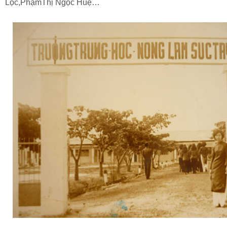
Lộc,PhạmThị Ngọc Huệ…