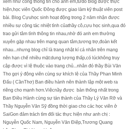
xem như cổng thông tin cho anh em,từđó blog được thực
hiện,học viên Quốc Đông được giao làm kỹ thuật viên post
bài. Blog Cựuhọc sinh hoạt động trong 2 năm nhận được
nhiều sự cộng tác nhiệt tình củathầy cô,cựu học sinh,qua đó
trao gửi tâm tình thông tin nhau,nhờ đó anh em thường
xuyên gặp nhau trên mạng quan tâm,tương trợ,đoàn kết
nhau...nhưng blog chỉ là trang nhật kí cá nhân trên mạng
nên hạn chế nhiều mặt:dung lượng thấp,có lúckhông truy
cập được vì lệ thuộc vào trang chủ...nhân đó thầy Bùi Văn
Tho gợi ý động viên cùng sự khích lệ của Thầy Phan Minh
Đẩu ( CầnThơ) Ban điều hành nên thành lập một web ra
riêng cho mạnh hơn.Việcnầy được bàn thống nhất trong
Ban Điều Hành cùng sự tán thành của Thầy Lý Văn Rỡ và
Thầy Nguyễn Văn Sỹ đồng thời giao cho các học viên ở
SaiGon đảm trách tìm đối tác thực hiện như anh chị :
Nguyễn Quốc Nam, Nguyễn Văn Điệp,Trương Quang