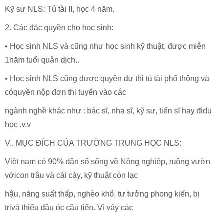
Kỹ sư NLS: Tú tài II, học 4 năm.
2. Các đặc quyền cho học sinh:
• Học sinh NLS và cũng như học sinh kỹ thuật, được miễn
1năm tuổi quân dịch..
• Học sinh NLS cũng đươc quyền dự thi tú tài phổ thông và
cóquyền nộp đơn thi tuyển vào các
ngành nghề khác như : bác sĩ, nha sĩ, kỹ sư, tiến sĩ hay đidu
học .v.v
V.. MỤC ĐÍCH CỦA TRƯỜNG TRUNG HỌC NLS:
Việt nam có 90% dân số sống về Nông nghiệp, ruộng vườn
vớicon trâu và cái cày, kỹ thuật còn lạc
hậu, năng suất thấp, nghèo khổ, tư tưởng phong kiến, bị
trịvà thiếu đầu óc cầu tiến. Vì vậy các