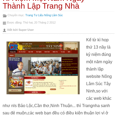
In
Gửi
Thành Lập Trang Nhà
bài
Emai
Chuyên mục:
Trang Tư Liệu Nông Lâm Súc
này
bài
Được đăng: Thứ hai, 20 Tháng 2 2012
này
Viết bởi Super User
Kể từ kì họp
thứ 13 nầy là
kỷ niệm đúng
một năm ngày
thành lập
website Nông
Lâm Súc Tây
Ninh,so với
các web khác
như nls Bảo Lộc,Cần thơ,Ninh Thuận... thì Trangnha sanh
sau đẻ muộn,các web bạn đều có điều kiện thuận lợi vì ở