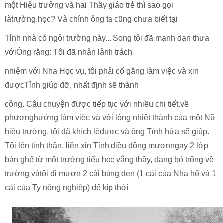
một Hiệu trưởng và hai Thầy giáo trẻ thì sao gọi
làtrường.học? Và chính ông ta cũng chưa biết tại
Tỉnh nhà có ngôi trường này... Song tôi đã mạnh dạn thưa
vớiÔng rằng: Tôi đã nhận lảnh trách
nhiệm với Nha Học vụ, tôi phải cố gắng làm việc và xin
đượcTỉnh giúp đỡ, nhất định sẽ thành
công. Câu chuyện được tiếp tục với nhiều chi tiết.về
phươnghướng làm việc và với lòng nhiệt thành của một Nữ
hiệu trưởng, tôi đã khích lệđược và ông Tỉnh hứa sẽ giúp.
Tôi lên tinh thần, liền xin Tỉnh điều đông mượnngay 2 lớp
bàn ghế từ một trường tiểu học vắng thầy, đang bỏ trống về
trường vàtôi đi mượn 2 cái bảng đen (1 cái của Nha hố và 1
cái của Ty nông nghiệp) để kịp thời