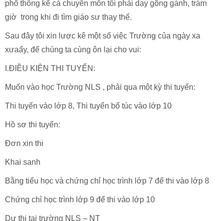
phổ thông kể cả chuyên môn tôi phải dạy gồng gánh, trám
giờ trong khi đi tìm giáo sư thay thế.
Sau đây tôi xin lược kê một số việc Trường của ngày xa
xưaấy, để chúng ta cùng ôn lại cho vui:
I.ĐIỀU KIỆN THI TUYỂN:
Muốn vào học Trường NLS , phải qua một kỳ thi tuyển:
Thi tuyển vào lớp 8, Thi tuyển bổ túc vào lớp 10
Hồ sơ thi tuyển:
Đơn xin thi
Khai sanh
Bằng tiểu học và chứng chỉ học trình lớp 7 để thi vào lớp 8
Chứng chỉ học trình lớp 9 để thi vào lớp 10
Dự thi tại trường NLS – NT