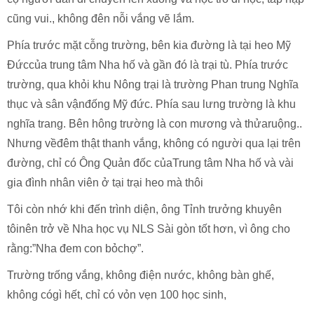
cũng vui., không đên nỗi vắng vẽ lắm.
Phía trước mặt cỗng trường, bên kia đường là tại heo Mỹ
Đứccủa trung tâm Nha hố và gần đó là trại tù. Phía trước
trường, qua khỏi khu Nông trại là trường Phan trung Nghĩa
thục và sân vậnđống Mỹ đức. Phía sau lưng trường là khu
nghĩa trang. Bên hông trường là con mương và thửaruộng..
Nhưng vềđêm thật thanh vắng, không có người qua lại trên
đường, chỉ có Ông Quản đốc củaTrung tâm Nha hố và vài
gia đình nhân viên ở tại trại heo mà thôi
Tôi còn nhớ khi đến trình diện, ông Tỉnh trưởng khuyên
tôinên trở về Nha học vụ NLS Sài gòn tốt hơn, vì ông cho
rằng:”Nha đem con bỏchợ”.
Trường trống vắng, không điện nước, không bàn ghế,
không cógì hết, chỉ có vỏn vẹn 100 học sinh,