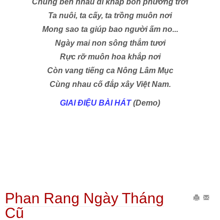
Chung bên nhau đi khắp bốn phương trời
Ta nuôi, ta cấy, ta trồng muôn nơi
Mong sao ta giúp bao người ấm no...
Ngày mai non sông thắm tươi
Rực rỡ muôn hoa khắp nơi
Còn vang tiếng ca Nông Lâm Mục
Cùng nhau cố đắp xây Việt Nam.
GIAI ĐIỆU BÀI HÁT
(Demo)
Phan Rang Ngày Tháng
In
Gửi
Cũ