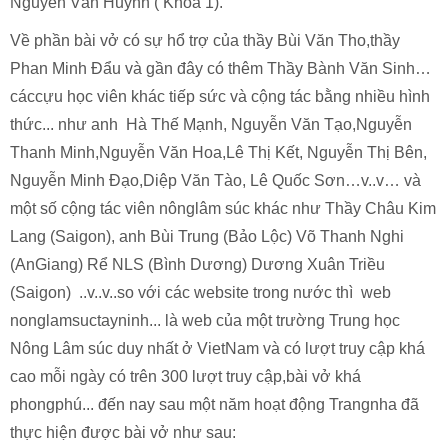
Nguyễn Văn Huynh ( Khóa 1).
Về phần bài vở có sự hổ trợ của thầy Bùi Văn Tho,thầy
Phan Minh Đẩu và gần đây có thêm Thầy Bành Văn Sinh…
cáccựu học viên khác tiếp sức và cộng tác bằng nhiều hình
thức... như anh Hà Thế Mạnh, Nguyễn Văn Tạo,Nguyễn
Thanh Minh,Nguyễn Văn Hoa,Lê Thị Kết, Nguyễn Thị Bên,
Nguyễn Minh Đạo,Diệp Văn Tào, Lê Quốc Sơn…v..v… và
một số cộng tác viên nônglâm súc khác như Thầy Châu Kim
Lang (Saigon), anh Bùi Trung (Bảo Lộc) Võ Thanh Nghi
(AnGiang) Rể NLS (Bình Dương) Dương Xuân Triều
(Saigon) ..v..v..so với các website trong nước thì web
nonglamsuctayninh... là web của một trường Trung học
Nông Lâm súc duy nhất ở VietNam và có lượt truy cập khá
cao mỗi ngày có trên 300 lượt truy cập,bài vở khá
phongphú... đến nay sau một năm hoạt động Trangnha đã
thực hiện được bài vở như sau: