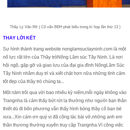
Thầy Lý Văn Rỡ ( Cố vấn BĐH phát biểu trong kì họp lần thứ 13 )
THAY LỜI KẾT
Sự hình thành trang website nonglamsuctayninh.com là một
nổ lực rất lớn của Thầy tròNông Lâm súc Tây Ninh. Là nơi
hội ngộ, gặp gỡ và giao lưu của đại gia đình NôngLâm Súc
Tây Ninh nhằm duy trì và xiết chặt hơn nữa những tình cảm
tốt đẹp của thầy trò chúng ta...
Một năm trôi qua với bao nhiêu kỷ niệm,mỗi ngày không vào
Trangnha là cảm thấy bứt rứt lạ thường như người bạn thân
thiết dù đi bốn phương vẫn thấy hình bóng thầy cô bạn bè
xưa...Xin cám ơn quý vị đã cộng tác bài vở,những anh em
thân thương thường xuyên truy cập Trangnha.Vì công việc