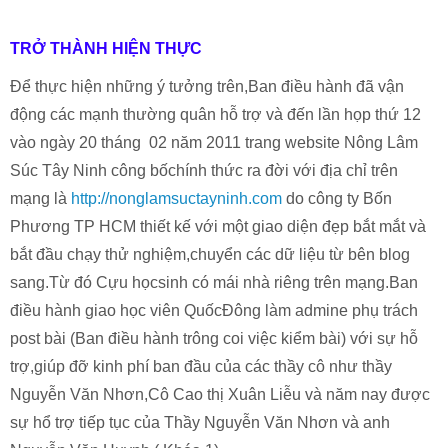
TRỞ THÀNH HIỆN THỰC
Để thực hiện những ý tưởng trên,Ban điều hành đã vận
động các mạnh thường quân hỗ trợ và đến lần họp thứ 12
vào ngày 20 tháng 02 năm 2011 trang website Nông Lâm
Súc Tây Ninh công bốchính thức ra đời với địa chỉ trên
mạng là
http://nonglamsuctayninh.com
do công ty Bốn
Phương TP HCM thiết kế với một giao diện đẹp bắt mắt và
bắt đầu chạy thử nghiệm,chuyển các dữ liệu từ bên blog
sang.Từ đó Cựu họcsinh có mái nhà riêng trên mạng.Ban
điều hành giao học viên QuốcĐông làm admine phụ trách
post bài (Ban điều hành trông coi việc kiểm bài) với sự hỗ
trợ,giúp đỡ kinh phí ban đầu của các thầy cô như thầy
Nguyễn Văn Nhơn,Cô Cao thị Xuân Liễu và năm nay được
sự hổ trợ tiếp tục của Thầy Nguyễn Văn Nhơn và anh