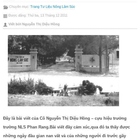
bài
Emai
Chuyên mục:
Trang Tư Liệu Nông Lâm Súc
này
bài
Được đăng: Thứ ba, 13 Tháng 12 2011
này
Viết bởi Nguyễn Thị Diệu Hồng
Đây là bài viết của Cô Nguyễn Thị Diệu Hồng – cựu hiệu trưởng
trường NLS Phan Rang.Bài viết đầy cảm xúc,qua đó ta thấy được
những ngày đầu gian nan vất vả của những người đi trước gầy