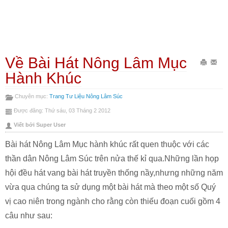
Về Bài Hát Nông Lâm Mục
In
Gửi
Hành Khúc
bài
Emai
Chuyên mục:
Trang Tư Liệu Nông Lâm Súc
này
bài
Được đăng: Thứ sáu, 03 Tháng 2 2012
này
Viết bởi Super User
Bài hát Nông Lâm Mục hành khúc rất quen thuộc với các
thần dân Nông Lâm Súc trên nửa thế kỉ qua.Những lần họp
hội đều hát vang bài hát truyền thống nầy,nhưng những năm
vừa qua chúng ta sử dụng một bài hát mà theo một số Quý
vị cao niên trong ngành cho rằng còn thiếu đoạn cuối gồm 4
câu như sau: