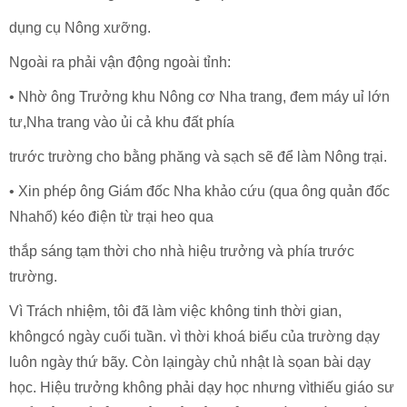
dụng cụ Nông xưỡng.
Ngoài ra phải vận động ngoài tỉnh:
• Nhờ ông Trưởng khu Nông cơ Nha trang, đem máy uỉ lớn
tư,Nha trang vào ủi cả khu đất phía
trước trường cho bằng phăng và sạch sẽ để làm Nông trại.
• Xin phép ông Giám đốc Nha khảo cứu (qua ông quản đốc
Nhahố) kéo điện từ trại heo qua
thắp sáng tạm thời cho nhà hiệu trưởng và phía trước
trường.
Vì Trách nhiệm, tôi đã làm việc không tinh thời gian,
khôngcó ngày cuối tuần. vì thời khoá biểu của trường dạy
luôn ngày thứ bãy. Còn lạingày chủ nhật là sọan bài dạy
học. Hiệu trưởng không phải dạy học nhưng vìthiếu giáo sư