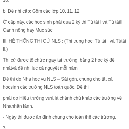
10.
b. Đệ nhị cấp: Gồm các lớp 10, 11, 12.
Ở cấp nầy, các học sinh phải qua 2 kỳ thi Tú tài I và Tú tàiII
Canh nông hay Mục súc.
III. HỆ THỐNG THI CỬ NLS : (Thi trung học, Tú tài I và Tútài
II.)
Thi cử được tổ chức ngay tại trường, bằng 2 học kỳ đệ
nhấtvà đệ nhị lục cá nguyệt mỗi năm.
Đề thi do Nha học vụ NLS – Sài gòn, chung cho tất cả
họcsinh các trường NLS toàn quốc. Đề thi
phải do Hiệu trưởng vưà là chánh chủ khảo các trường về
Nhanhận lảnh.
- Ngày thi được ấn định chung cho toàn thể các trừơng.
3