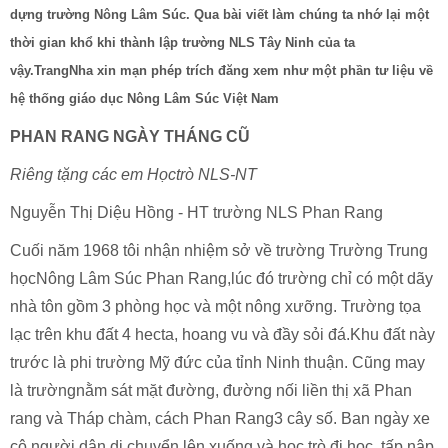
dựng trường Nông Lâm Súc. Qua bài viết làm chúng ta nhớ lại một
thời gian khổ khi thành lập trường NLS Tây Ninh của ta
vậy.TrangNha xin mạn phép trích đăng xem như một phần tư liệu về
hệ thống giáo dục Nông Lâm Súc Việt
Nam
PHAN RANG NGÀY THÁNG CŨ
Riêng tặng các em Họctrò NLS-NT
Nguyễn Thị Diệu Hồng - HT trường NLS Phan Rang
Cuối năm 1968 tôi nhận nhiệm sở về trường Trường Trung
họcNông Lâm Súc Phan Rang,lúc đó trường chỉ có một dãy
nhà tôn gồm 3 phòng học và một nông xưỡng. Trường tọa
lạc trên khu đất 4 hecta, hoang vu và đầy sỏi đá.Khu đất này
trước là phi trường Mỹ đức của tỉnh Ninh thuận. Cũng may
là trườngnằm sát mặt đường, đường nối liền thị xã Phan
rang và Tháp chàm, cách Phan Rang3 cây số. Ban ngày xe
cộ người dân di chuyển lên xuống và học trò đi học, tấp nập