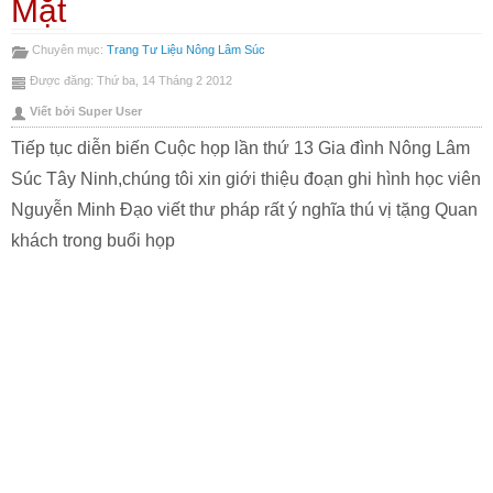
Mặt
này
Chuyên mục:
Trang Tư Liệu Nông Lâm Súc
Được đăng: Thứ ba, 14 Tháng 2 2012
Viết bởi Super User
Tiếp tục diễn biến Cuộc họp lần thứ 13 Gia đình Nông Lâm
Súc Tây Ninh,chúng tôi xin giới thiệu đoạn ghi hình học viên
Nguyễn Minh Đạo viết thư pháp rất ý nghĩa thú vị tặng Quan
khách trong buổi họp