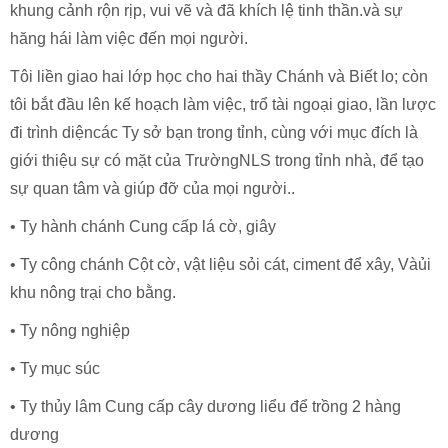
khung cảnh rộn rịp, vui vẽ và đã khích lệ tinh thần.và sự
hăng hái làm việc đến mọi người.
Tôi liền giao hai lớp học cho hai thầy Chánh và Biết lo; còn
tôi bắt đầu lên kế hoạch làm việc, trổ tài ngoại giao, lần lược
đi trình diệncác Ty sở bạn trong tỉnh, cùng với mục đích là
giới thiệu sự có mặt của TrườngNLS trong tỉnh nhà, để tạo
sự quan tâm và giúp đỡ của mọi người..
• Ty hành chánh Cung cấp lá cờ, giây
• Ty công chánh Cột cờ, vật liệu sỏi cát, ciment để xây, Vàủi
khu nông trại cho bằng.
• Ty nông nghiệp
• Ty mục súc
• Ty thủy lâm Cung cấp cây dương liểu để trồng 2 hàng
dương