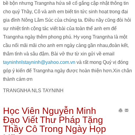
bề bộn nhưng Trangnha hứa sẽ cố gắng cập nhật thông tin
cho quý Thầy, Cô và anh em biết tin tức sinh hoạt trong đại
gia đình Nông Lâm Súc của chúng ta. Điều nầy cũng đòi hỏi
sự nhiệt tình cộng tác viết bài của toàn thể anh em để
Trangnha ngày thêm phong phú. Hy vọng Trangnha là một
cầu nối mãi mãi cho anh em ngày càng gần nhau,đoàn kết,
thâm tình và sâu đậm. Bài vở thư từ xin gửi về email
tayninhnlstayninh@yahoo.com.vn
và rất mong Quý vị đóng
góp ý kiến để Trangnha ngày được hoàn thiện hơn.Xin chân
thành cám ơn
TRANGNHA NLS TAYNINH
Học Viên Nguyễn Minh
In
Gửi
Đạo Viết Thư Pháp Tặng
bài
Emai
Thầy Cô Trong Ngày Họp
này
bài