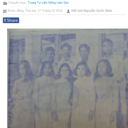
Chuyên mục:
Trang Tư Liệu Nông Lâm Súc
này
bài
Được đăng: Thứ hai, 17 Tháng 12 2012
Viết bởi Nguyễn Quốc Nam
này
f
Share