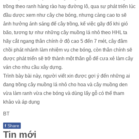
trồng theo ranh hàng rào hay đường lô, qua sự phát triển lúc
đầu dược xem như cây che bóng, nhưng càng cao to sẽ
ảnh hưởng ánh sáng đế cây trồng, kể việc gãy đổ khi gió
bão, tương tự như những cây muồng lá nhỏ theo HHL ta
hãy cắt ngang thân chính ở độ cao 5 đến 7 mét, cây đâm
chồi phát nhánh làm nhiệm vụ che bóng, còn thân chính sẽ
được phát triển sẽ trỡ thành một thân gỗ để cưa xẻ làm cây
ván cho nhu cầu xây dựng.
Trình bày bài này, người viết xin được gợi ý đến những ai
đang trồng cây muồng lá nhỏ cho hoa và cây muồng den
vừa làm ranh vừa che bóng và dùng lấy gỗ có thể tham
khảo và áp dụng
BT
f
Share
Tin mới