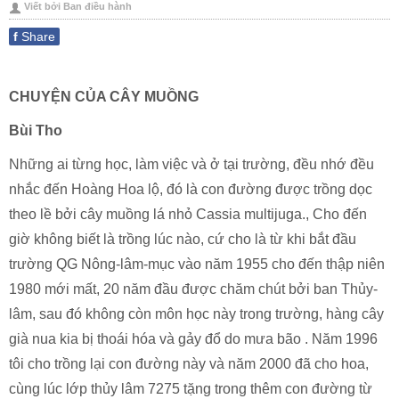
Viết bởi Ban điều hành
này
bài
f
Share
này
CHUYỆN CỦA CÂY MUỒNG
Bùi Tho
Những ai từng học, làm việc và ở tại trường, đều nhớ đều
nhắc đến Hoàng Hoa lộ, đó là con đường được trồng dọc
theo lề bởi cây muồng lá nhỏ Cassia multijuga., Cho đến
giờ không biết là trồng lúc nào, cứ cho là từ khi bắt đầu
trường QG Nông-lâm-mục vào năm 1955 cho đến thập niên
1980 mới mất, 20 năm đầu được chăm chút bởi ban Thủy-
lâm, sau đó không còn môn học này trong trường, hàng cây
già nua kia bị thoái hóa và gảy đổ do mưa bão . Năm 1996
tôi cho trồn
g lại con đường này và năm 2000 đã cho hoa,
cùng lúc lớp thủy lâm 7275 tặng trong thêm con đường từ