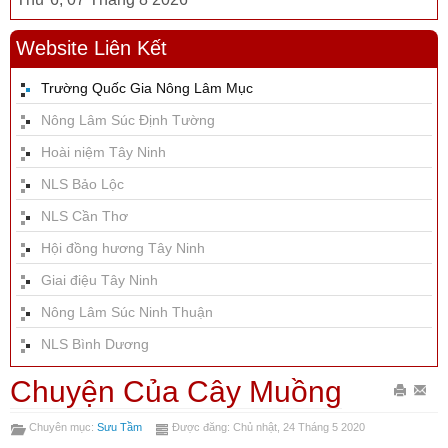
Website Liên Kết
Trường Quốc Gia Nông Lâm Mục
Nông Lâm Súc Định Tường
Hoài niệm Tây Ninh
NLS Bảo Lộc
NLS Cần Thơ
Hội đồng hương Tây Ninh
Giai điệu Tây Ninh
Nông Lâm Súc Ninh Thuận
NLS Bình Dương
Chuyện Của Cây Muồng
In
Gửi
Chuyên mục:
Sưu Tầm
Được đăng: Chủ nhật, 24 Tháng 5 2020
bài
Emai