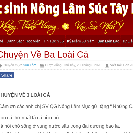
hệ
Danh Sách Học Viên
Tin Tức NLS
Kỷ Niệm 50 Năm
Ban Liên Lạc
Tư Li
Chuyện Về Ba Loài Cá
Chuyên mục:
Sưu Tầm
Được đăng: Thứ bảy, 20 Tháng 6 2020
Viết bởi Ban đ
f
Share
HUYỆN VỀ 3 LOÀI CÁ
Cảm ơn các anh chị SV QG Nông Lâm Mục gửi tặng “ Những C
on cá thứ nhất là cá hồi chó.
á hồi chó sống ở vùng nước sâu trong đại dương bao la.