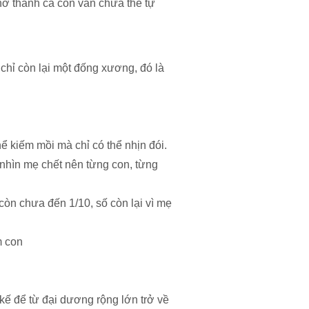
nở thành cá con vẫn chưa thể tự
chỉ còn lại một đống xương, đó là
hể kiếm mồi mà chỉ có thể nhịn đói.
nhìn mẹ chết nên từng con, từng
còn chưa đến 1/10, số còn lại vì mẹ
m con
kế để từ đại dương rộng lớn trở về