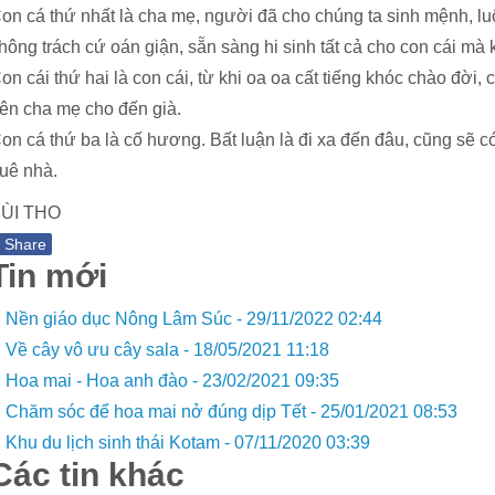
on cá thứ nhất là cha mẹ, người đã cho chúng ta sinh mệnh, lu
hông trách cứ oán giận, sẵn sàng hi sinh tất cả cho con cái mà k
on cái thứ hai là con cái, từ khi oa oa cất tiếng khóc chào đời, 
ên cha mẹ cho đến già.
on cá thứ ba là cố hương. Bất luận là đi xa đến đâu, cũng sẽ c
uê nhà.
ÙI THO
f
Share
Tin mới
Nền giáo dục Nông Lâm Súc -
29/11/2022 02:44
Về cây vô ưu cây sala -
18/05/2021 11:18
Hoa mai - Hoa anh đào -
23/02/2021 09:35
Chăm sóc để hoa mai nở đúng dịp Tết -
25/01/2021 08:53
Khu du lịch sinh thái Kotam -
07/11/2020 03:39
Các tin khác