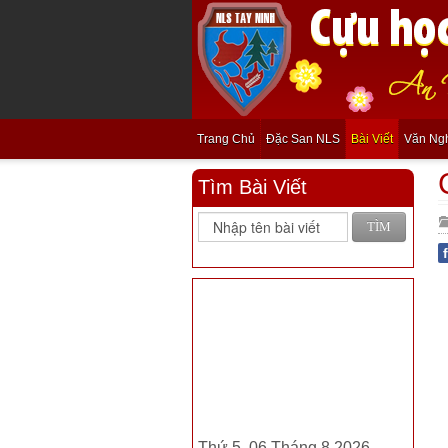
Trang Chủ
Đặc San NLS
Bài Viết
Văn Ng
Tìm Bài Viết
TÌM
Thứ 5, 06 Tháng 8 2026