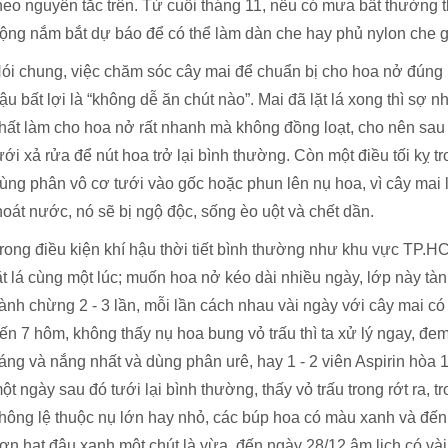
heo nguyên tắc trên. Từ cuối tháng 11, nếu có mưa bất thường 
ộng nắm bắt dự báo để có thể làm dàn che hay phủ nylon che 
ói chung, việc chăm sóc cây mai để chuẩn bị cho hoa nở đúng ng
ậu bất lợi là “không dễ ăn chút nào”. Mai đã lặt lá xong thì sợ 
hất làm cho hoa nở rất nhanh mà không đồng loạt, cho nên s
ưới xả rửa để nút hoa trở lại bình thường. Còn một điều tối kỵ tr
ùng phân vô cơ tưới vào gốc hoặc phun lên nụ hoa, vì cây mai 
hoát nước, nó sẽ bị ngộ độc, sống èo uột và chết dần.
rong điều kiện khí hậu thời tiết bình thường như khu vực TP.H
ặt lá cùng một lúc; muốn hoa nở kéo dài nhiều ngày, lớp này tàn 
ành chừng 2 - 3 lần, mỗi lần cách nhau vài ngày với cây mai có 
ến 7 hôm, không thấy nụ hoa bung vỏ trấu thì ta xử lý ngay, đe
áng và nắng nhất và dùng phân urê, hay 1 - 2 viên Aspirin hòa 1
ột ngày sau đó tưới lại bình thường, thấy vỏ trấu trong rớt ra, t
hông lệ thuộc nụ lớn hay nhỏ, các búp hoa có màu xanh và đến
ơn hạt đậu xanh một chút là vừa, đến ngày 28/12 âm lịch có vài