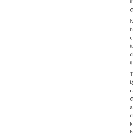
t
đ
N
h
c
t
d
t
T
l
c
đ
s
m
k
h