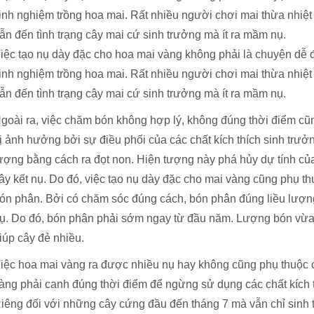
inh nghiệm trồng hoa mai. Rất nhiều người chơi mai thừa nhiệ
ẫn đến tình trạng cây mai cứ sinh trưởng mà ít ra mầm nụ.
iệc tạo nụ dày đặc cho hoa mai vàng không phải là chuyện dễ 
inh nghiệm trồng hoa mai. Rất nhiều người chơi mai thừa nhiệ
ẫn đến tình trạng cây mai cứ sinh trưởng mà ít ra mầm nụ.
goài ra, việc chăm bón không hợp lý, không đúng thời điểm cũ
ị ảnh hưởng bởi sự điều phối của các chất kích thích sinh trưở
ượng bằng cách ra đọt non. Hiện tượng này phá hủy dự tính củ
ây kết nụ. Do đó, việc tạo nụ dày đặc cho mai vàng cũng phụ t
ón phân. Bởi có chăm sóc đúng cách, bón phân đúng liều lượng 
ụ. Do đó, bón phân phải sớm ngay từ đầu năm. Lượng bón vừa 
iúp cây đẻ nhiều.
iệc hoa mai vàng ra được nhiều nụ hay không cũng phụ thuộc cả
àng phải canh đúng thời điểm để ngừng sử dụng các chất kích th
iêng đối với những cây cứng đầu đến tháng 7 mà vẫn chỉ sinh 