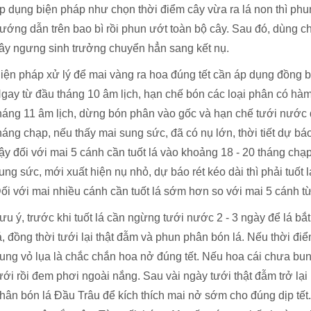
p dụng biện pháp như chọn thời điểm cây vừa ra lá non thì phu
ướng dẫn trên bao bì rồi phun ướt toàn bộ cây. Sau đó, dùng 
ây ngưng sinh trưởng chuyển hẳn sang kết nụ.
iện pháp xử lý để mai vàng ra hoa đúng tết cần áp dụng đồng bộ
gay từ đầu tháng 10 âm lịch, hạn chế bón các loại phân có hà
háng 11 âm lịch, dừng bón phân vào gốc và hạn chế tưới nước đ
háng chạp, nếu thấy mai sung sức, đã có nụ lớn, thời tiết dự b
ậy đối với mai 5 cánh cần tuốt lá vào khoảng 18 - 20 tháng chạ
ung sức, mới xuất hiện nụ nhỏ, dự báo rét kéo dài thì phải tuốt
ối với mai nhiều cánh cần tuốt lá sớm hơn so với mai 5 cánh từ
ưu ý, trước khi tuốt lá cần ngừng tưới nước 2 - 3 ngày để lá bắt 
á, đồng thời tưới lại thật đẫm và phun phân bón lá. Nếu thời điể
ung vỏ lụa là chắc chắn hoa nở đúng tết. Nếu hoa cái chưa bu
ưới rồi đem phơi ngoài nắng. Sau vài ngày tưới thật đẫm trở l
hân bón lá Đầu Trâu để kích thích mai nở sớm cho đúng dịp tết.