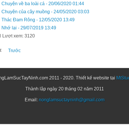
Chuyện về ba loài cá -
20/06/2020 01:44
Chuyện của cây muồng -
24/05/2020 03:03
Thác Đam Rông -
12/05/2020 13:49
Nhớ lại -
29/07/2019 13:49
Lượt xem: 3120
Trước
gLamSucTayNinh.com 2011 - 2020. Thiết kế website tại
MtStu
Thành lập ngày 20 tháng 02 năm 2011
Email:
nonglamsuctayninh@gmail.com