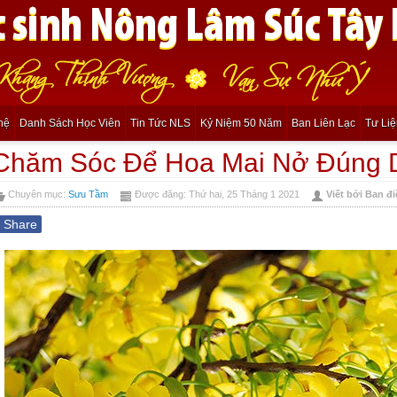
hệ
Danh Sách Học Viên
Tin Tức NLS
Kỷ Niệm 50 Năm
Ban Liên Lạc
Tư Li
Chăm Sóc Để Hoa Mai Nở Đúng D
Chuyên mục:
Sưu Tầm
Được đăng: Thứ hai, 25 Tháng 1 2021
Viết bởi Ban đ
f
Share