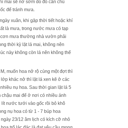
thì mai sẽ nở sớm do đó cần chủ
gốc để tránh mưa.
ày xuân, khi gặp thời tiết hoặc khí
nhất là mưa, trong nước mưa có tạp
au cơn mưa thường nhà vườn phải
ong thời kỳ lặt lá mai, không nên
lúc này không còn lá nên không thể
CM, muốn hoa nở rộ cùng một đợt thì
lớp khác nở thì lặt lá xen kẽ ở các
nhiều nụ hoa. Sau thời gian lặt lá 5
m chậu mai để ở nơi có nhiều ánh
 lít nước tưới vào gốc rồi bỏ khô
rong nụ hoa có từ 1 - 7 búp hoa
 ngày 23/12 âm lịch có kích cỡ nhỏ
 hoa trổ lác đác là đạt yêu cầu mong