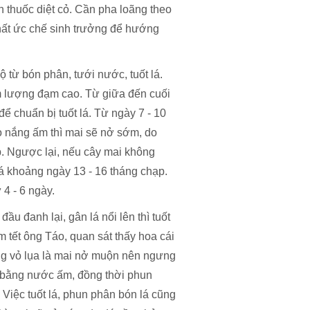
n thuốc diệt cỏ. Cần pha loãng theo
chất ức chế sinh trưởng để hướng
 từ bón phân, tưới nước, tuốt lá.
m lượng đạm cao. Từ giữa đến cuối
ể chuẩn bị tuốt lá. Từ ngày 7 - 10
áo nắng ấm thì mai sẽ nở sớm, do
p. Ngược lại, nếu cây mai không
 lá khoảng ngày 13 - 16 tháng chạp.
 4 - 6 ngày.
đầu đanh lại, gân lá nổi lên thì tuốt
m tết ông Táo, quan sát thấy hoa cái
ng vỏ lụa là mai nở muộn nên ngưng
ại bằng nước ấm, đồng thời phun
 Việc tuốt lá, phun phân bón lá cũng