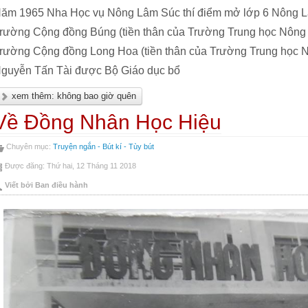
ăm 1965 Nha Học vụ Nông Lâm Súc thí điểm mở lớp 6 Nông Lâm
rường Cộng đồng Búng (tiền thân của Trường Trung học Nông
rường Cộng đồng Long Hoa (tiền thân của Trường Trung học N
guyễn Tấn Tài được Bộ Giáo dục bổ
xem thêm: không bao giờ quên
Về Đồng Nhân Học Hiệu
Chuyên mục:
Truyện ngắn - Bút kí - Tùy bút
Được đăng: Thứ hai, 12 Tháng 11 2018
Viết bởi Ban điều hành