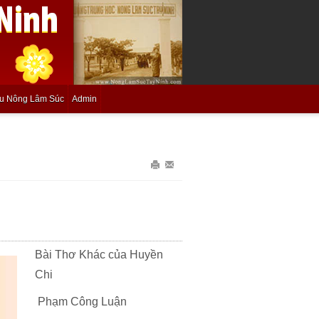
ệu Nông Lâm Súc
Admin
In
Gửi
bài
Email
này
bài
này
Bài Thơ Khác của Huyền
Chi
Phạm Công Luận