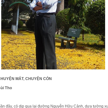
CHUYỆN MẤT, CHUYỆN CÒN
ùi Tho
ần đây, có dịp qua lại đường Nguyễn Hữu Cảnh, dựa tường x