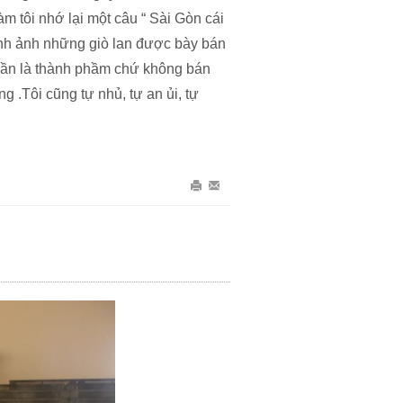
m tôi nhớ lại một câu “ Sài Gòn cái
hình ảnh những giò lan được bày bán
hần là thành phầm chứ không bán
 .Tôi cũng tự nhủ, tự an ủi, tự
In
Gửi
bài
Email
này
bài
này