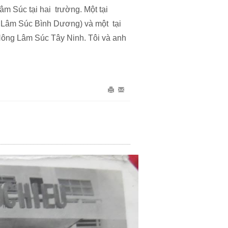
 Súc tại hai trường. Một tại
 Lâm Súc Bình Dương) và một tại
ông Lâm Súc Tây Ninh. Tôi và anh
In
Gửi
bài
Email
này
bài
này