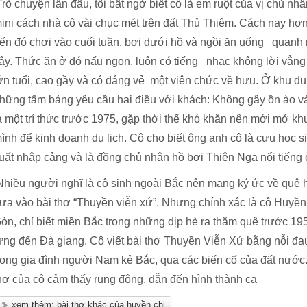
rò chuyện lần đầu, tôi bất ngờ biết cô là em ruột của vị chủ n
ini cách nhà cô vài chục mét trên đất Thủ Thiêm. Cách nay hơ
ến đó chơi vào cuối tuần, bơi dưới hồ và ngồi ăn uống quanh
ây. Thức ăn ở đó nấu ngon, luôn có tiếng nhạc không lời vẳng
ớn tuổi, cao gầy và có dáng vẻ một viên chức về hưu. Ở khu du
hững tấm bảng yêu cầu hai điều với khách: Không gây ồn ào và 
à một trí thức trước 1975, gặp thời thế khó khăn nên mới mở 
ình để kinh doanh du lịch. Cô cho biết ông anh cô là cựu học s
uất nhập cảng và là đồng chủ nhân hồ bơi Thiên Nga nổi tiếng
hiều người nghĩ là cô sinh ngoài Bắc nên mang ký ức về quê
ưa vào bài thơ “Thuyền viễn xứ”. Nhưng chính xác là cô Huyền
òn, chỉ biết miền Bắc trong những dịp hè ra thăm quê trước 19
ừng đến Đà giang. Cô viết bài thơ Thuyền Viễn Xứ bằng nỗi đa
rong gia đình người Nam kẻ Bắc, qua các biến cố của đất nước
hơ của cô cảm thấy rung động, dẫn đến hình thành ca
xem thêm: bài thơ khác của huyền chi