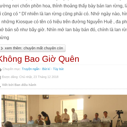
ường nơi chốn phồn hoa, thỉnh thoảng thấy bày bán lan rừng, là
ì cũng có “ Dĩ nhiên là lan rừng cũng phải có. Nhớ ngày nào, 
 những Kiosque có tên có hiệu trên đường Nguyễn Huệ , đa p
ớ bán sô như bây giờ. Nhìn mớ lan bày bán đó, chính là lan rừng
mừng
xem thêm: chuyện mất chuyện còn
Không Bao Giờ Quên
Chuyên mục:
Truyện ngắn - Bút kí - Tùy bút
Được đăng: Chủ nhật, 23 Tháng 12 2018
Viết bởi Ban điều hành