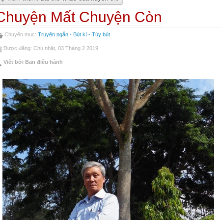
Chuyện Mất Chuyện Còn
Chuyên mục:
Truyện ngắn - Bút kí - Tùy bút
Được đăng: Chủ nhật, 03 Tháng 2 2019
Viết bởi Ban điều hành