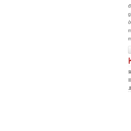
đ
g
ở
m