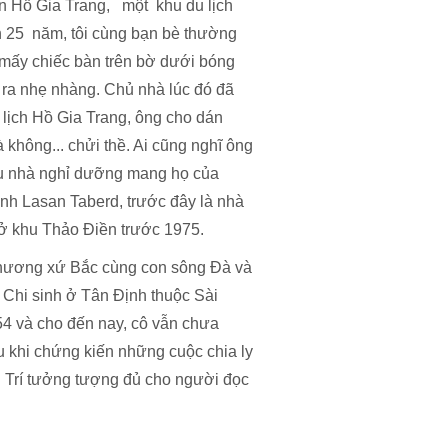
hân Hồ Gia Trang, một khu du lịch
n 25 năm, tôi cùng bạn bè thường
 mấy chiếc bàn trên bờ dưới bóng
 ra nhẹ nhàng. Chủ nhà lúc đó đã
 lịch Hồ Gia Trang, ông cho dán
không... chửi thề. Ai cũng nghĩ ông
khu nhà nghỉ dưỡng mang họ của
inh Lasan Taberd, trước đây là nhà
 ở khu Thảo Điền trước 1975.
 hương xứ Bắc cùng con sông Đà và
 Chi sinh ở Tân Định thuộc Sài
54 và cho đến nay, cô vẫn chưa
u khi chứng kiến những cuộc chia ly
. Trí tưởng tượng đủ cho người đọc