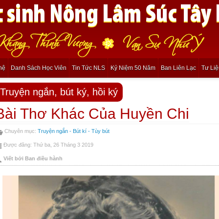
hệ
Danh Sách Học Viên
Tin Tức NLS
Kỷ Niệm 50 Năm
Ban Liên Lạc
Tư Li
Truyện ngắn, bút ký, hồi ký
Bài Thơ Khác Của Huyền Chi
Chuyên mục:
Truyện ngắn - Bút kí - Tùy bút
Được đăng: Thứ ba, 26 Tháng 3 2019
Viết bởi Ban điều hành