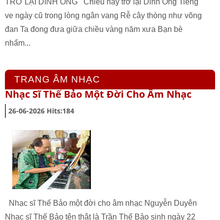
TRỞ LẠI DINH ÔNG Chiều nay trở lại Dinh Ông Tiếng
ve ngày cũ trong lòng ngân vang Rễ cây thòng như võng
đan Ta đong đưa giữa chiều vàng năm xưa Bạn bè
nhẩm...
TRANG ÂM NHẠC
Nhạc Sĩ Thế Bảo Một Đời Cho Âm Nhạc
26-06-2026
Hits:
184
Nhạc sĩ Thế Bảo một đời cho âm nhạc Nguyễn Duyên
Nhạc sĩ Thế Bảo tên thật là Trần Thế Bảo sinh ngày 22