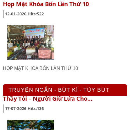
Họp Mặt Khóa Bốn Lần Thứ 10
12-01-2026
Hits:
522
HỌP MẶT KHÓA BỐN LẦN THỨ 10
TRUYỆN NGẮN - BÚT KÍ - TÙY BÚT
Thầy Tôi – Người Giữ Lửa Cho…
17-07-2026
Hits:
136