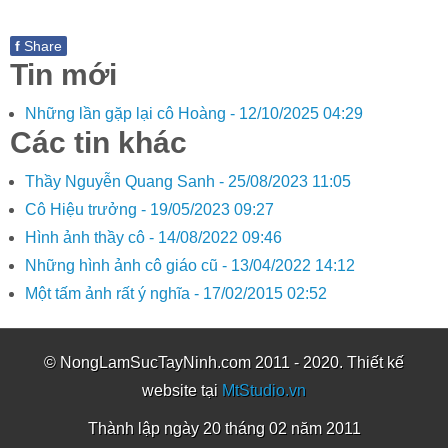
f
Share
Tin mới
Những lần gặp lại cô Hoàng -
12/10/2025 04:29
Các tin khác
Thầy Nguyễn Quang Sanh -
25/08/2023 11:05
Cô Hiệu trưởng -
19/05/2023 09:27
Hình ảnh thầy cô -
14/08/2022 09:46
Những hình ảnh cô giáo cũ -
13/04/2022 14:12
Một tấm ảnh rất ý nghĩa -
17/02/2015 02:52
© NongLamSucTayNinh.com 2011 - 2020. Thiết kế
website tại
MtStudio.vn
Thành lập ngày 20 tháng 02 năm 2011