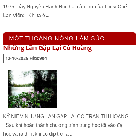
1975Thầy Nguyên Hạnh Đọc hai câu thơ của Thi sĩ Chế
Lan Viên: - Khi ta ở...
MỘT THOÁNG NÔNG LÂM SÚC
Những Lần Gặp Lại Cô Hoàng
12-10-2025
Hits:
904
KỶ NIỆM NHỮNG LẦN GẶP LẠI CÔ TRẦN THỊ HOÀNG
Sau khi hoàn thành chương trình trung học tôi vào đại
học và ra đi ít khi có dịp trở lại...