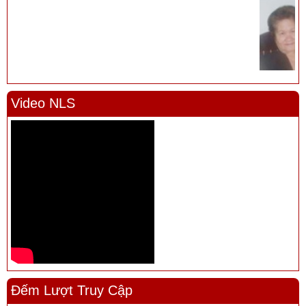
Video NLS
Đếm Lượt Truy Cập